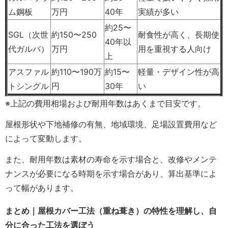
ム鋼板
万円
40年
実績が多い
約25〜
SGL（次世
約150〜250
耐食性が高く、長期使
40年以
代ガルバ）
万円
用を重視する人向け
上
アスファル
約110〜190万
約15〜
軽量・デザイン性が高
トシングル
円
30年
い
※上記の費用相場および耐用年数はあくまで目安です。
屋根形状や下地補修の有無、地域環境、足場設置費用など
によって変動します。
また、耐用年数は素材の寿命を示す場合と、改修やメンテ
ナンスが必要になる時期を示す場合があり、算出基準によ
って幅があります。
まとめ｜屋根カバー工法（重ね葺き）の特性を理解し、自
分に合った工法を選ぼう