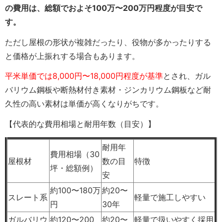
の費用は、総額でおよそ100万〜200万円程度が目安で
す。
ただし屋根の形状が複雑だったり、役物が多かったりする
と価格が上振れする場合もあります。
平米単価では8,000円〜18,000円程度が基準
とされ、ガル
バリウム鋼板や断熱材付き素材・ジンカリウム鋼板など耐
久性の高い素材は単価が高くなりがちです。
【代表的な費用相場と耐用年数（目安）】
耐用年
費用相場（30
屋根材
数の目
特徴
坪・総額例）
安
約100〜180万
約20〜
スレート系
軽量で施工しやすい
円
30年
ガルバリウ
約120〜200
約20〜
軽量で扱いやすく採用