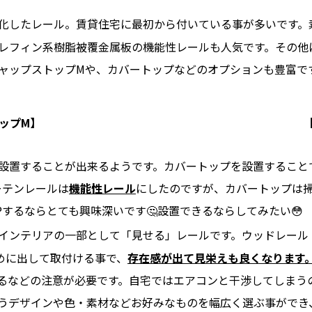
化したレール。賃貸住宅に最初から付いている事が多いです。
レフィン系樹脂被覆金属板
の機能性レールも人気です。その他
ャップストップM
や、
カバートップ
などのオプションも豊富で
ップM】
設置することが出来るようです。カバートップを設置すること
ーテンレールは
機能性レール
にしたのですが、カバートップは
するならとても興味深いです🤔設置できるならしてみたい😳
インテリアの一部として「見せる」レールです。ウッドレール
長めに出して取付ける事で、
存在感が出て見栄えも良くなります
るなどの注意が必要です。自宅ではエアコンと干渉してしまう
合うデザインや色・素材などお好みなものを幅広く選ぶ事ができ