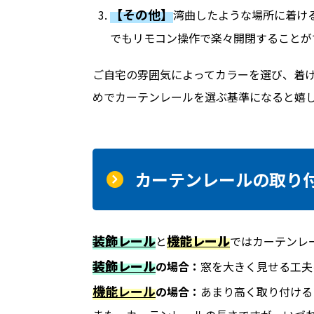
【その他】
湾曲したような場所に着け
でもリモコン操作で楽々開閉することが
ご自宅の雰囲気によってカラーを選び、着け
めでカーテンレールを選ぶ基準になると嬉しい
カーテンレールの取り
装飾レール
機能レール
と
ではカーテンレ
装飾レール
の場合：
窓を大きく見せる工夫
機能レール
の場合：
あまり高く取り付ける