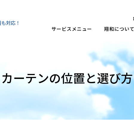
い。
【
繕も対応！
サービスメニュー
翔和につい
カーテンの位置と選び方