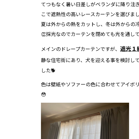
てつもなく暑い日差しがベランダに降り注ぎ
こで遮熱性の高いレースカーテンを選びま
夏は外からの熱をカットし、冬は外からの冷
👏採光なのでカーテンを閉めても光を通して
遮光１
メインのドレープカーテンですが、
静な住宅街にあり、犬を迎える事を検討し
した🐕
色は壁紙やソファーの色に合わせてアイボリ
😳