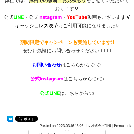
弊社では、
無料での診断・お見積もり
をさせていただいて
おります💡
公式
LINE
・公式
Instagram
・
YouTube
動画もございます🤗
キャッシュレス決済
もご利用可能になりました✨
期間限定でキャンペーンも実施しています❗❗
ぜひお気軽にお問い合わせください💁‍♂️💁‍♂️
お問い合わせ
はこちらから
👈👈
公式Instagram
はこちらから
👈👈
公式LINE
はこちらから
👈
Posted on
2023.03.16 17:06
|
by
株式会社翔和
|
Perma Link