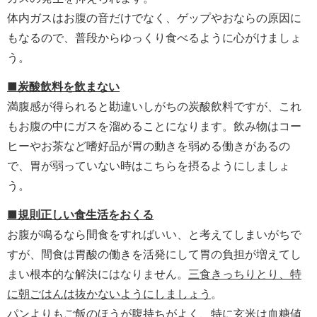
体内ガスはお腹の音だけでなく、ゲップやおならの原因に
もなるので、普段からゆっくり食べるように心がけましょ
う。
■炭酸飲料を飲まない
満腹感が得られると勘違いしがちの炭酸飲料ですが、これ
もお腹の中にガスを溜めることになります。飲み物はコー
ヒーやお茶など嗜好品が胃の動きを弱める働きがあるの
で、胃が弱っていない時はこちらを摂るようにしましょ
う。
■規則正しい食生活をおくる
お腹が鳴るなら間食をすればいい、と考えてしまいがちで
すが、間食は胃酸の働きを活発にして胃の負担が増えてし
まい根本的な解決にはなりません。
三食きっちりとり、特
に朝ごはんは抜かないようにしましょう
。
パンよりもご飯のほうが腹持ちがよく、特に玄米は血糖値