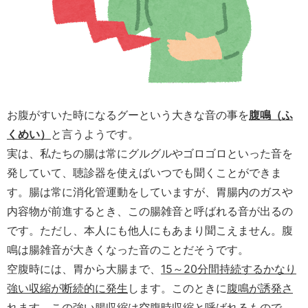
お腹がすいた時になるグーという大きな音の事を
腹鳴（ふ
くめい）
と言うようです。
実は、私たちの腸は常にグルグルやゴロゴロといった音を
発していて、聴診器を使えばいつでも聞くことができま
す。腸は常に消化管運動をしていますが、胃腸内のガスや
内容物が前進するとき、この腸雑音と呼ばれる音が出るの
です。ただし、本人にも他人にもあまり聞こえません。腹
鳴は腸雑音が大きくなった音のことだそうです。
空腹時には、胃から大腸まで、
15～20分間持続するかなり
強い収縮が断続的に発生
します。このときに
腹鳴が誘発さ
れます
。この強い腸収縮は空腹時収縮と呼ばれるもので、