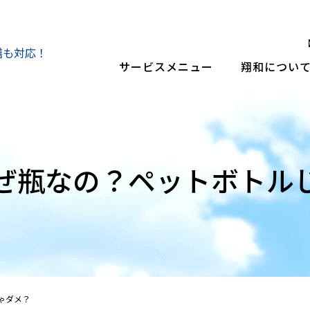
い。
【
繕も対応！
サービスメニュー
翔和につい
ぜ瓶なの？ペットボトル
ゃダメ？