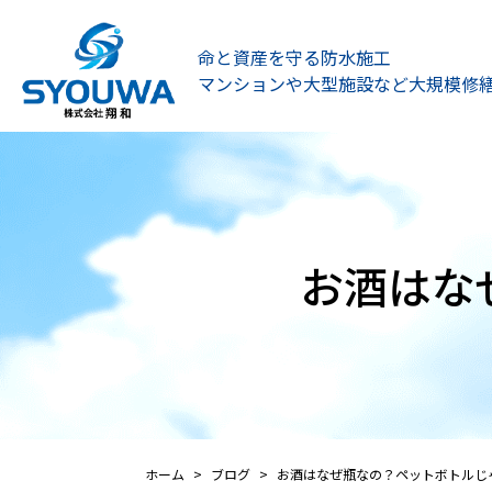
江戸川区 葛飾区 墨田区 江東区 市川市 松戸市 浦安市 防水塗装工事の事なら「翔和」へお任せくださ
命と資産を守る防水施工
マンションや大型施設など大規模修
お酒はな
ホーム
ブログ
お酒はなぜ瓶なの？ペットボトルじ