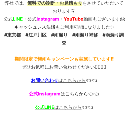
弊社では、
無料での診断・お見積もり
をさせていただいて
おります💡
公式
LINE
・公式
Instagram
・
YouTube
動画もございます🤗
キャッシュレス決済
もご利用可能になりました✨
#東京都 #江戸川区 #雨漏り #雨漏り補修 #雨漏り調
査
期間限定で梅雨キャンペーンも実施しています❗❗
ぜひお気軽にお問い合わせください💁‍♂️💁‍♂️
お問い合わせ
はこちらから
👈👈
公式Instagram
はこちらから
👈👈
公式LINE
はこちらから
👈👈